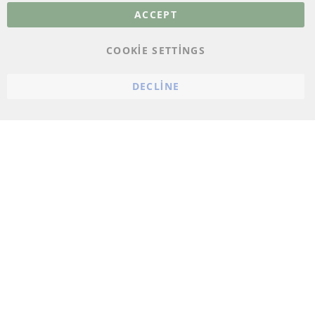
Veri koruma
ACCEPT
Genel Çalışma Koşulları
COOKIE SETTINGS
Cayma hakkı
bilgilendirmesi
DECLINE
Künye
Çerez ayarları
© 2023 ConTra Automotive GmbH. All Rights Reserved.