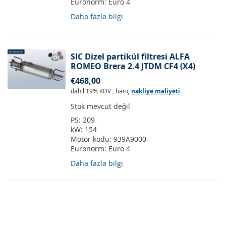
Euronorm:
Euro 4
Daha fazla bilgi
SIC Dizel partikül filtresi ALFA
ROMEO Brera 2.4 JTDM CF4 (X4)
€468,00
dahil 19% KDV
,
hariç
nakliye maliyeti
Stok mevcut değil
PS:
209
kW:
154
Motor kodu:
939A9000
Euronorm:
Euro 4
Daha fazla bilgi