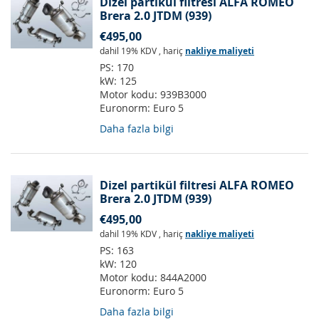
Dizel partikül filtresi ALFA ROMEO
Brera 2.0 JTDM (939)
€495,00
dahil 19% KDV
,
hariç
nakliye maliyeti
PS:
170
kW:
125
Motor kodu:
939B3000
Euronorm:
Euro 5
Daha fazla bilgi
Dizel partikül filtresi ALFA ROMEO
Brera 2.0 JTDM (939)
€495,00
dahil 19% KDV
,
hariç
nakliye maliyeti
PS:
163
kW:
120
Motor kodu:
844A2000
Euronorm:
Euro 5
Daha fazla bilgi