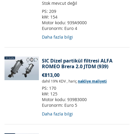
Stok mevcut değil
PS:
209
kW:
154
Motor kodu:
939A9000
Euronorm:
Euro 4
Daha fazla bilgi
SIC Dizel partikül filtresi ALFA
ROMEO Brera 2.0 JTDM (939)
€813,00
dahil 19% KDV
,
hariç
nakliye maliyeti
PS:
170
kW:
125
Motor kodu:
939B3000
Euronorm:
Euro 5
Daha fazla bilgi