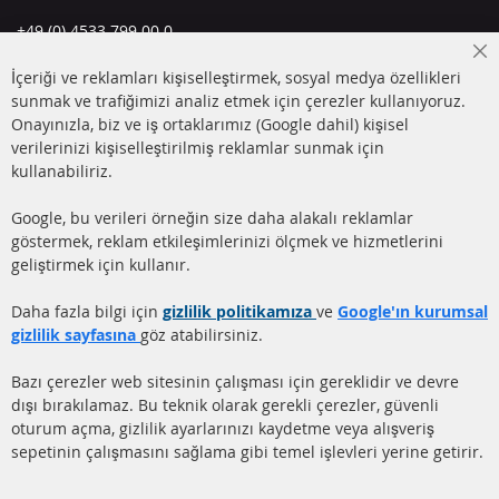
+49 (0) 4533 799 00 0
Pazartesi-Perşembe: 09-17, Cuma 09-16
Cl
İçeriği ve reklamları kişiselleştirmek, sosyal medya özellikleri
Co
info@contra-automotive.de
Ba
sunmak ve trafiğimizi analiz etmek için çerezler kullanıyoruz.
facebook
instagram
Onayınızla, biz ve iş ortaklarımız (Google dahil) kişisel
verilerinizi kişiselleştirilmiş reklamlar sunmak için
HIZLI LİNKLER
MÜŞTERİ
kullanabiliriz.
HİZMETLERİ
DİZEL PARTİKÜL FİLTRESİ
Google, bu verileri örneğin size daha alakalı reklamlar
(DPF)
Hakkımızda
göstermek, reklam etkileşimlerinizi ölçmek ve hizmetlerini
geliştirmek için kullanır.
DİZEL PARTİKÜL FİLTRESİ
Ödeme şekilleri
TEMİZLİĞİ
Gönderim ücreti
Daha fazla bilgi için
gizlilik politikamıza
ve
Google'ın kurumsal
KATALİZÖR (KAT)
gizlilik sayfasına
göz atabilirsiniz.
İletişim
SENSÖRLER
Bazı çerezler web sitesinin çalışması için gereklidir ve devre
dışı bırakılamaz. Bu teknik olarak gerekli çerezler, güvenli
SSS
oturum açma, gizlilik ayarlarınızı kaydetme veya alışveriş
sepetinin çalışmasını sağlama gibi temel işlevleri yerine getirir.
Daha fazla link