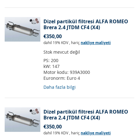
Dizel partikül filtresi ALFA ROMEO
Brera 2.4 JTDM CF4 (X4)
€350,00
dahil 19% KDV
,
hariç
nakliye maliyeti
Stok mevcut değil
PS:
200
kW:
147
Motor kodu:
939A3000
Euronorm:
Euro 4
Daha fazla bilgi
Dizel partikül filtresi ALFA ROMEO
Brera 2.4 JTDM CF4 (X4)
€350,00
dahil 19% KDV
,
hariç
nakliye maliyeti