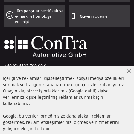
Tüm parçalar sertifikalı ve
e-mark ile homologe
Güvenli
ödeme
edilmiştir
+49 (0) 4533 799 00 0
Pazartesi-Perşembe: 09-17, Cuma 09-16
Cl
İçeriği ve reklamları kişiselleştirmek, sosyal medya özellikleri
Co
info@contra-automotive.de
Ba
sunmak ve trafiğimizi analiz etmek için çerezler kullanıyoruz.
facebook
instagram
Onayınızla, biz ve iş ortaklarımız (Google dahil) kişisel
verilerinizi kişiselleştirilmiş reklamlar sunmak için
HIZLI LİNKLER
MÜŞTERİ
kullanabiliriz.
HİZMETLERİ
DİZEL PARTİKÜL FİLTRESİ
Google, bu verileri örneğin size daha alakalı reklamlar
(DPF)
Hakkımızda
göstermek, reklam etkileşimlerinizi ölçmek ve hizmetlerini
geliştirmek için kullanır.
DİZEL PARTİKÜL FİLTRESİ
Ödeme şekilleri