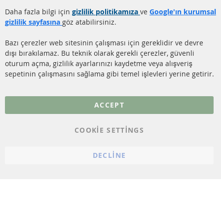
TEMİZLİĞİ
Gönderim ücreti
Daha fazla bilgi için
gizlilik politikamıza
ve
Google'ın kurumsal
KATALİZÖR (KAT)
gizlilik sayfasına
göz atabilirsiniz.
İletişim
SENSÖRLER
Bazı çerezler web sitesinin çalışması için gereklidir ve devre
dışı bırakılamaz. Bu teknik olarak gerekli çerezler, güvenli
SSS
oturum açma, gizlilik ayarlarınızı kaydetme veya alışveriş
sepetinin çalışmasını sağlama gibi temel işlevleri yerine getirir.
Daha fazla link
Veri koruma
ACCEPT
Genel Çalışma Koşulları
COOKIE SETTINGS
Cayma hakkı
bilgilendirmesi
DECLINE
Künye
Çerez ayarları
© 2023 ConTra Automotive GmbH. All Rights Reserved.