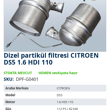
Dizel partikül filtresi CITROEN
Resim
galerisinin
DS5 1.6 HDI 110
başlangıcına
git
STOKTA MEVCUT
HEMEN sevkiyata hazır
SKU
DPF-G0401
Bu
Araba Markası
CITROEN
ürün
Model
DS5
aşağıdaki
araçlara
Motor
1.6 HDI 110
uyar:
Güç
112 PS / 82 kW