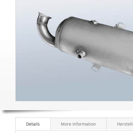
sonuna
git
Resim
galerisinin
başlangıcına
git
Details
More Information
Herstell