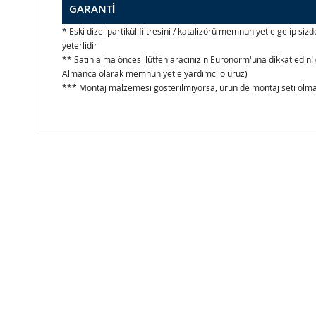
GARANTİ
* Eski dizel partikül filtresini / katalizörü memnuniyetle gelip s
yeterlidir
** Satın alma öncesi lütfen aracınızın Euronorm'una dikkat edin! 
Almanca olarak memnuniyetle yardımcı oluruz)
*** Montaj malzemesi gösterilmiyorsa, ürün de montaj seti olmad