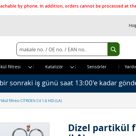
reachable by phone. In addition, orders cannot be processed at 
Hoş
Search
Search
kül filtresi
Katalizör
Sensörler
Yardı
bir sonraki iş günü saat 13:00'e kadar gönde
rtikül filtresi CITROEN C4 1.6 HDI (LA)
Dizel partikül 