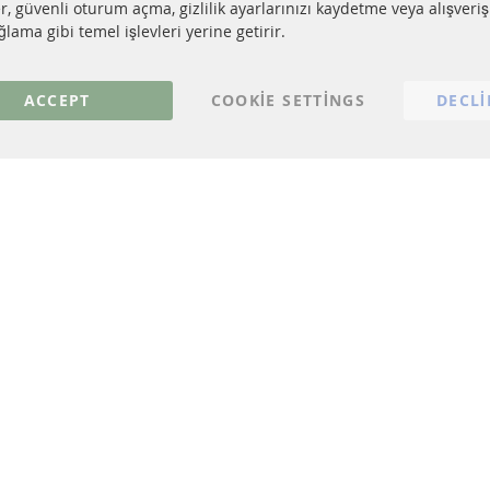
EL PARTİKÜL FİLTRESİ TEMİZLİĞİ
Ödeme şekilleri
er, güvenli oturum açma, gizlilik ayarlarınızı kaydetme veya alışveri
TALİZÖR (KAT)
Gönderim ücreti
lama gibi temel işlevleri yerine getirir.
NSÖRLER
İletişim
S
ACCEPT
COOKIE SETTINGS
DECLI
© 2023 ConTra Automotive GmbH. All Rights Reserved.