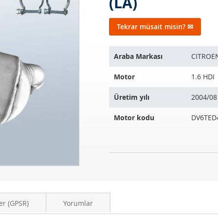
(LA)
Tekrar müsait misin? ✉
Bu
Araba Markası
CITROE
ürün
aşağıdaki
Motor
1.6 HDI
araçlara
uyar:
Üretim yılı
2004/08
Motor kodu
DV6TED
Dizel
STOK
partikül
MEVCUT
filtresi
DEĞIL
CITROEN
C4
er (GPSR)
Yorumlar
1.6