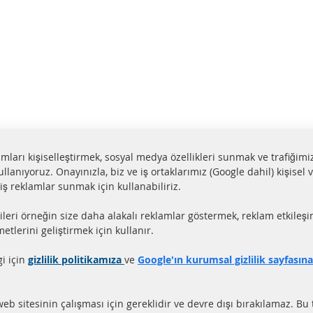
lamları kişiselleştirmek, sosyal medya özellikleri sunmak ve trafiğimi
ullanıyoruz. Onayınızla, biz ve iş ortaklarımız (Google dahil) kişisel v
miş reklamlar sunmak için kullanabiliriz.
aat içerisinde gönderim
Tüm parçalar sertifikalı
ileri örneğin size daha alakalı reklamlar göstermek, reklam etkileşi
ler stokta bulunmaktadır
e-mark ile homologe edi
etlerini geliştirmek için kullanır.
gi için
gizlilik politikamıza
ve
Google'ın kurumsal gizlilik sayfasın
LI LİNKLER
MÜŞTERİ HİZM
EL PARTİKÜL FİLTRESİ (DPF)
Hakkımızda
web sitesinin çalışması için gereklidir ve devre dışı bırakılamaz. Bu 