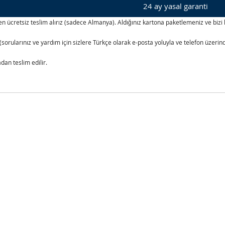
24 ay yasal garanti
izden ücretsiz teslim alırız (sadece Almanya). Aldığınız kartona paketlemeniz ve b
(sorularınız ve yardım için sizlere Türkçe olarak e-posta yoluyla ve telefon üzer
an teslim edilir.