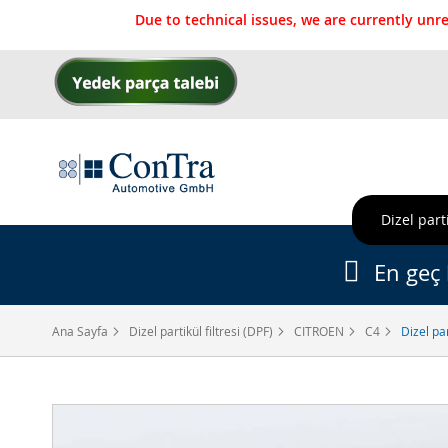
Due to technical issues, we are currently un
İçeriğe
geç
Dizel parti
En geç 
Ana Sayfa
Dizel partikül filtresi (DPF)
CITROEN
C4
Dizel pa
Resim
galerisinin