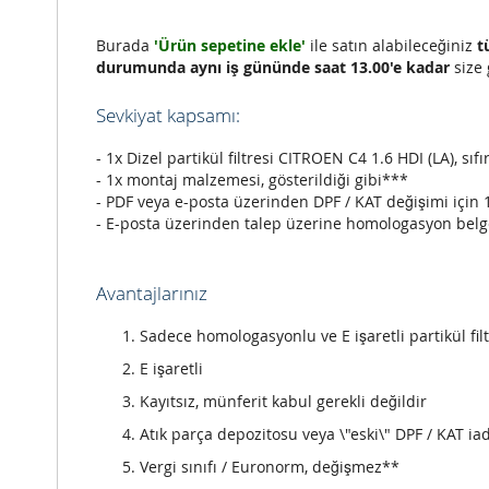
Burada
'Ürün sepetine ekle'
ile satın alabileceğiniz
t
durumunda aynı iş gününde saat 13.00'e kadar
size 
Sevkiyat kapsamı:
- 1x Dizel partikül filtresi CITROEN C4 1.6 HDI (LA), sıfı
- 1x montaj malzemesi, gösterildiği gibi***
- PDF veya e-posta üzerinden DPF / KAT değişimi için 
- E-posta üzerinden talep üzerine homologasyon belg
Avantajlarınız
Sadece homologasyonlu ve E işaretli partikül filt
E işaretli
Kayıtsız, münferit kabul gerekli değildir
Atık parça depozitosu veya \"eski\" DPF / KAT iad
Vergi sınıfı / Euronorm, değişmez**