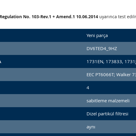
CE Regulation No. 103-Rev.1 + Amend.1 10.06.2014
uyarınca test edilm
Yeni parça
DV6TED4_9HZ
A
1731EN, 173833, 1731J
EEC PT6066T; Walker 
4
sabitleme malzemeli
Dizel partikül filtresi
aynı