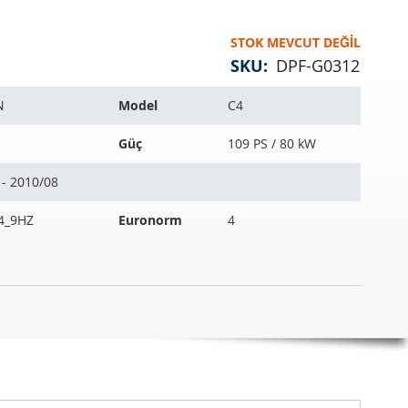
STOK MEVCUT DEĞIL
SKU
DPF-G0312
N
Model
C4
Güç
109 PS / 80 kW
 - 2010/08
4_9HZ
Euronorm
4