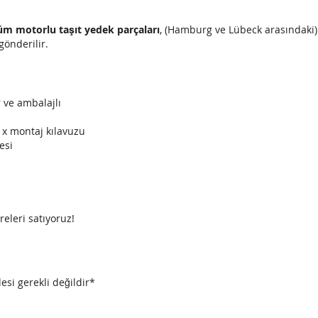
HDI
(LA)
üm motorlu taşıt yedek parçaları
, (Hamburg ve Lübeck arasındaki
gönderilir.
r ve ambalajlı
1x montaj kılavuzu
esi
releri satıyoruz!
esi gerekli değildir*