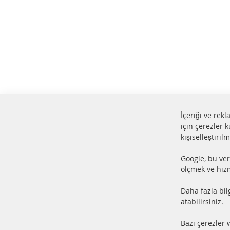
İçeriği ve rek
için çerezler k
kişiselleştiril
%100 yeni parçalar ve ÜSTÜN
24 s
Google, bu ver
hizmet
Ürün
ölçmek ve hizm
Daha fazla bil
HIZ
atabilirsiniz.
DİZ
Bazı çerezler 