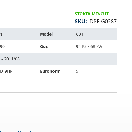
STOKTA MEVCUT
SKU
DPF-G0387
N
Model
C3 II
 90
Güç
92 PS / 68 kW
 - 2011/08
D_9HP
Euronorm
5