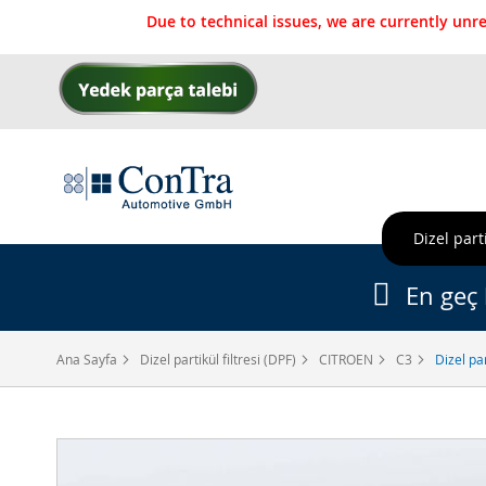
Due to technical issues, we are currently un
İçeriğe
geç
Dizel parti
En geç 
Ana Sayfa
Dizel partikül filtresi (DPF)
CITROEN
C3
Dizel pa
Resim
galerisinin