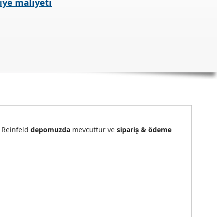
iye maliyeti
) Reinfeld
depomuzda
mevcuttur ve
sipariş & ödeme