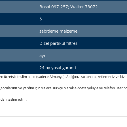
Bosal 097-257; Walker 73072
5
sabitleme malzemeli
Dizel partikül filtresi
aynı
24 ay yasal garanti
izden ücretsiz teslim alırız (sadece Almanya). Aldığınız kartona paketlemeniz ve b
(sorularınız ve yardım için sizlere Türkçe olarak e-posta yoluyla ve telefon üzer
an teslim edilir.