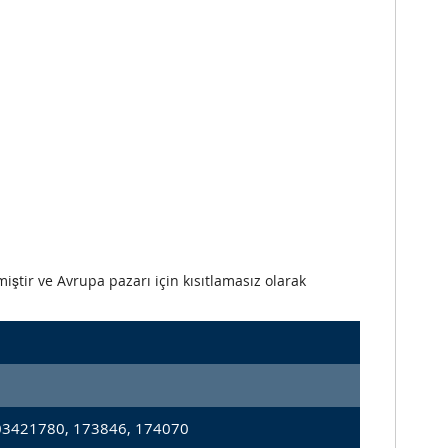
iştir ve Avrupa pazarı için kısıtlamasız olarak
03421780, 173846, 174070