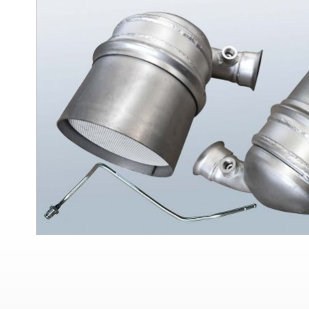
sonuna
git
Resim
galerisinin
başlangıcına
git