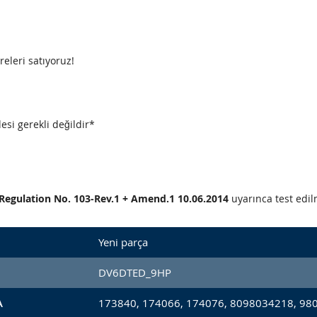
releri satıyoruz!
esi gerekli değildir*
CE Regulation No. 103-Rev.1 + Amend.1 10.06.2014
uyarınca test edilm
Yeni parça
DV6DTED_9HP
A
173840, 174066, 174076, 8098034218, 98