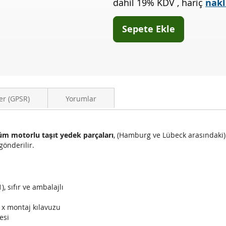
dahil 19% KDV
,
hariç
nakl
1.6
HDI
90
Sepete Ekle
(a51)
er (GPSR)
Yorumlar
üm motorlu taşıt yedek parçaları
, (Hamburg ve Lübeck arasındaki
gönderilir.
), sıfır ve ambalajlı
1x montaj kılavuzu
esi