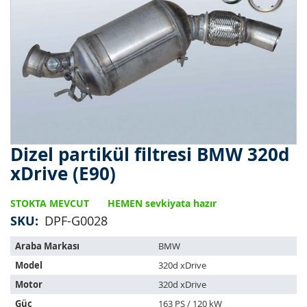
Dizel partikül filtresi BMW 320d
Resim
galerisinin
xDrive (E90)
başlangıcına
git
STOKTA MEVCUT
HEMEN sevkiyata hazır
SKU
DPF-G0028
Bu
Araba Markası
BMW
ürün
Model
320d xDrive
aşağıdaki
araçlara
Motor
320d xDrive
uyar:
Güç
163 PS / 120 kW