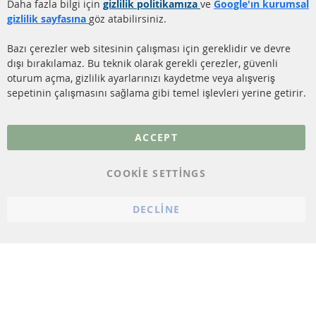
Gönderim ücreti
Daha fazla bilgi için
gizlilik politikamıza
ve
Google'ın kurumsal
KATALİZÖR (KAT)
gizlilik sayfasına
göz atabilirsiniz.
İletişim
SENSÖRLER
Bazı çerezler web sitesinin çalışması için gereklidir ve devre
dışı bırakılamaz. Bu teknik olarak gerekli çerezler, güvenli
SSS
oturum açma, gizlilik ayarlarınızı kaydetme veya alışveriş
sepetinin çalışmasını sağlama gibi temel işlevleri yerine getirir.
Daha fazla link
Veri koruma
ACCEPT
Genel Çalışma Koşulları
COOKIE SETTINGS
Cayma hakkı
bilgilendirmesi
DECLINE
Künye
Çerez ayarları
© 2023 ConTra Automotive GmbH. All Rights Reserved.