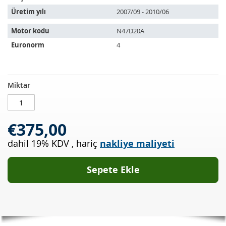
Üretim yılı
2007/09 - 2010/06
Motor kodu
N47D20A
Euronorm
4
Dizel
STOKTA
Miktar
partikül
MEVCUT
filtresi
BMW
€375,00
320d
xDrive
dahil 19% KDV
,
hariç
nakliye maliyeti
(E90)
Sepete Ekle