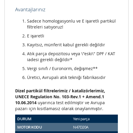
Avantajlarınız
Sadece homologasyonlu ve E işaretli partikül
filtreleri satıyoruz!
E işaretli
Kayıtsız, münferit kabul gerekli değildir
Atık parça depozitosu veya \"eski\" DPF / KAT
iadesi gerekli değildir*
Vergi sınıfı / Euronorm, değişmez**
Üretici, Avrupalı atık tekniği fabrikasıdır
Dizel partikül filtrelerimiz / katalizörlerimiz,
UNECE Regulation No. 103-Rev.1 + Amend.1
10.06.2014
uyarınca test edilmiştir ve Avrupa
pazarı için kısıtlamasız olarak onaylanmıştır.
DURUM
Yeni parça
MOTOR KODU
N47D20A