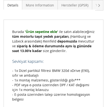
Sonra
Details
More Information
Hersteller (GPSR)
Yoruml
Burada
'Ürün sepetine ekle'
ile satın alabileceğiniz
tüm motorlu taşıt yedek parçaları
, (Hamburg ve
Lübeck arasındaki) Reinfeld
depomuzda
mevcuttur
ve
sipariş & ödeme durumunda aynı iş gününde
saat 13.00'e kadar
size gönderilir.
Sevkiyat kapsamı:
- 1x Dizel partikül filtresi BMW 320d xDrive (E90),
sıfır ve ambalajlı
- 1x montaj malzemesi, gösterildiği gibi***
- PDF veya e-posta üzerinden DPF / KAT değişimi
için 1x montaj kılavuzu
- E-posta üzerinden talep üzerine homologasyon
belgesi