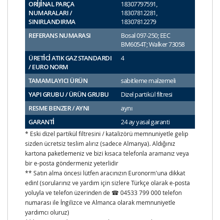
ORİJİNAL PARÇA
18307797591,
NUMARALARI /
18307812281,
SINIRLANDIRMA
18307812279
REFERANS NUMARASI
Bosal 097-250; EEC
BM6054T; Walker 73058
ÜRETİCİ ATIK GAZ STANDARDI
4
/ EURO NORM
TAMAMLAYICI ÜRÜN
sabitleme malzemeli
YAPI GRUBU / ÜRÜN GRUBU
Dizel partikül filtresi
RESME BENZER / AYNI
aynı
GARANTİ
24 ay yasal garanti
* Eski dizel partikül filtresini / katalizörü memnuniyetle gelip
sizden ücretsiz teslim alırız (sadece Almanya). Aldığınız
kartona paketlemeniz ve bizi kısaca telefonla aramanız veya
bir e-posta göndermeniz yeterlidir
** Satın alma öncesi lütfen aracınızın Euronorm'una dikkat
edin! (sorularınız ve yardım için sizlere Türkçe olarak e-posta
yoluyla ve telefon üzerinden de ☎ 04533 799 000 telefon
numarası ile İngilizce ve Almanca olarak memnuniyetle
yardımcı oluruz)