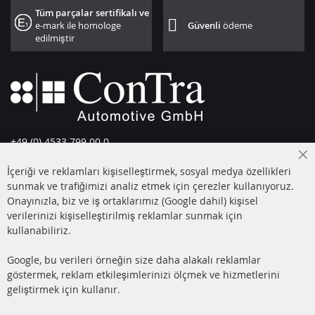
Tüm parçalar sertifikalı ve
e-mark ile homologe
Güvenli
ödeme
edilmiştir
+49 (0) 4533 799 00 0
Pazartesi-Perşembe: 09-17, Cuma 09-16
Cl
İçeriği ve reklamları kişiselleştirmek, sosyal medya özellikleri
Co
info@contra-automotive.de
Ba
sunmak ve trafiğimizi analiz etmek için çerezler kullanıyoruz.
facebook
instagram
Onayınızla, biz ve iş ortaklarımız (Google dahil) kişisel
verilerinizi kişiselleştirilmiş reklamlar sunmak için
HIZLI LİNKLER
MÜŞTERİ
kullanabiliriz.
HİZMETLERİ
DİZEL PARTİKÜL FİLTRESİ
Google, bu verileri örneğin size daha alakalı reklamlar
(DPF)
Hakkımızda
göstermek, reklam etkileşimlerinizi ölçmek ve hizmetlerini
geliştirmek için kullanır.
DİZEL PARTİKÜL FİLTRESİ
Ödeme şekilleri
TEMİZLİĞİ