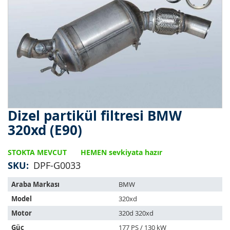
Dizel partikül filtresi BMW
Resim
galerisinin
320xd (E90)
başlangıcına
git
STOKTA MEVCUT
HEMEN sevkiyata hazır
SKU
DPF-G0033
Bu
Araba Markası
BMW
ürün
Model
320xd
aşağıdaki
araçlara
Motor
320d 320xd
uyar:
Güç
177 PS / 130 kW