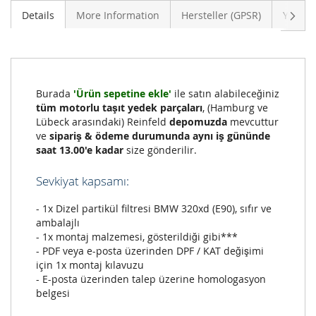
Sonra
Details
More Information
Hersteller (GPSR)
Yoruml
Burada
'Ürün sepetine ekle'
ile satın alabileceğiniz
tüm motorlu taşıt yedek parçaları
, (Hamburg ve
Lübeck arasındaki) Reinfeld
depomuzda
mevcuttur
ve
sipariş & ödeme durumunda aynı iş gününde
saat 13.00'e kadar
size gönderilir.
Sevkiyat kapsamı:
- 1x Dizel partikül filtresi BMW 320xd (E90), sıfır ve
ambalajlı
- 1x montaj malzemesi, gösterildiği gibi***
- PDF veya e-posta üzerinden DPF / KAT değişimi
için 1x montaj kılavuzu
- E-posta üzerinden talep üzerine homologasyon
belgesi