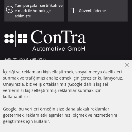
Tüm parçalar sertifikalı ve
e-mark ile homologe
Güvenli
ödeme
edilmiştir
+49 (0) 4533 799 00 0
Pazartesi-Perşembe: 09-17, Cuma 09-16
Cl
İçeriği ve reklamları kişiselleştirmek, sosyal medya özellikleri
Co
info@contra-automotive.de
Ba
sunmak ve trafiğimizi analiz etmek için çerezler kullanıyoruz.
facebook
instagram
Onayınızla, biz ve iş ortaklarımız (Google dahil) kişisel
verilerinizi kişiselleştirilmiş reklamlar sunmak için
HIZLI LİNKLER
MÜŞTERİ
kullanabiliriz.
HİZMETLERİ
DİZEL PARTİKÜL FİLTRESİ
Google, bu verileri örneğin size daha alakalı reklamlar
(DPF)
Hakkımızda
göstermek, reklam etkileşimlerinizi ölçmek ve hizmetlerini
geliştirmek için kullanır.
DİZEL PARTİKÜL FİLTRESİ
Ödeme şekilleri
TEMİZLİĞİ