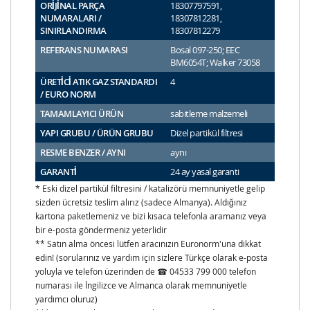
ORİJİNAL PARÇA
18307797591,
NUMARALARI /
18307812281,
SINIRLANDIRMA
18307812279
REFERANS NUMARASI
Bosal 097-250; EEC
BM6054T; Walker 73058
ÜRETİCİ ATIK GAZ STANDARDI
4
/ EURO NORM
TAMAMLAYICI ÜRÜN
sabitleme malzemeli
YAPI GRUBU / ÜRÜN GRUBU
Dizel partikül filtresi
RESME BENZER / AYNI
aynı
GARANTİ
24 ay yasal garanti
* Eski dizel partikül filtresini / katalizörü memnuniyetle gelip
sizden ücretsiz teslim alırız (sadece Almanya). Aldığınız
kartona paketlemeniz ve bizi kısaca telefonla aramanız veya
bir e-posta göndermeniz yeterlidir
** Satın alma öncesi lütfen aracınızın Euronorm'una dikkat
edin! (sorularınız ve yardım için sizlere Türkçe olarak e-posta
yoluyla ve telefon üzerinden de ☎ 04533 799 000 telefon
numarası ile İngilizce ve Almanca olarak memnuniyetle
yardımcı oluruz)