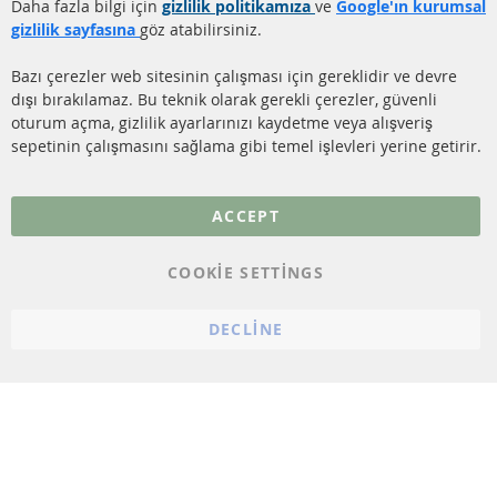
Gönderim ücreti
Daha fazla bilgi için
gizlilik politikamıza
ve
Google'ın kurumsal
KATALİZÖR (KAT)
gizlilik sayfasına
göz atabilirsiniz.
İletişim
SENSÖRLER
Bazı çerezler web sitesinin çalışması için gereklidir ve devre
dışı bırakılamaz. Bu teknik olarak gerekli çerezler, güvenli
SSS
oturum açma, gizlilik ayarlarınızı kaydetme veya alışveriş
sepetinin çalışmasını sağlama gibi temel işlevleri yerine getirir.
Daha fazla link
Veri koruma
ACCEPT
Genel Çalışma Koşulları
COOKIE SETTINGS
Cayma hakkı
bilgilendirmesi
DECLINE
Künye
Çerez ayarları
© 2023 ConTra Automotive GmbH. All Rights Reserved.