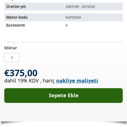
Üretim yılı
2007/09 - 2010/02
Motor kodu
N47D20A
Euronorm
4
Dizel
STOKTA
Miktar
partikül
MEVCUT
filtresi
BMW
€375,00
320xd
(E90)
dahil 19% KDV
,
hariç
nakliye maliyeti
Sepete Ekle