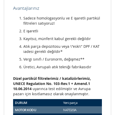
Avantajlarınız
Sadece homologasyonlu ve E işaretli partikül
filtreleri satıyoruz!
E işaretli
Kayıtsız, münferit kabul gerekli değildir
Atık parça depozitosu veya \"eski\" DPF / KAT
iadesi gerekli değildir*
Vergi sınıfı / Euronorm, değişmez**
Üretici, Avrupalı atık tekniği fabrikasıdır
Dizel partikül filtrelerimiz / katalizörlerimiz,
UNECE Regulation No. 103-Rev.1 + Amend.1
10.06.2014
uyarınca test edilmiştir ve Avrupa
pazarı için kısıtlamasız olarak onaylanmıştır.
DURUM
Yeni parça
MOTOR KODU
N47D20A