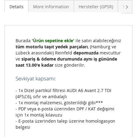
Sonra
Details
More Information
Hersteller (GPSR)
Yoruml
Burada
'Ürün sepetine ekle'
ile satın alabileceğiniz
tüm motorlu taşıt yedek parçaları
, (Hamburg ve
Lübeck arasındaki) Reinfeld
depomuzda
mevcuttur
ve
sipariş & ödeme durumunda aynı iş gününde
saat 13.00'e kadar
size gönderilir.
Sevkiyat kapsamı:
- 1x Dizel partikül filtresi AUDI A6 Avant 2.7 TDI
(4F5,C6), sıfır ve ambalajlı
- 1x montaj malzemesi, gösterildiği gibi***
- PDF veya e-posta üzerinden DPF / KAT değişimi
için 1x montaj kılavuzu
- E-posta üzerinden talep üzerine homologasyon
belgesi