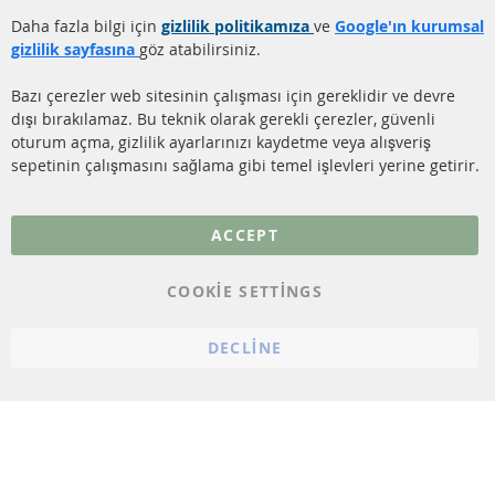
TEMİZLİĞİ
Gönderim ücreti
Daha fazla bilgi için
gizlilik politikamıza
ve
Google'ın kurumsal
KATALİZÖR (KAT)
gizlilik sayfasına
göz atabilirsiniz.
İletişim
SENSÖRLER
Bazı çerezler web sitesinin çalışması için gereklidir ve devre
dışı bırakılamaz. Bu teknik olarak gerekli çerezler, güvenli
SSS
oturum açma, gizlilik ayarlarınızı kaydetme veya alışveriş
sepetinin çalışmasını sağlama gibi temel işlevleri yerine getirir.
Daha fazla link
Veri koruma
ACCEPT
Genel Çalışma Koşulları
COOKIE SETTINGS
Cayma hakkı
bilgilendirmesi
DECLINE
Künye
Çerez ayarları
© 2023 ConTra Automotive GmbH. All Rights Reserved.