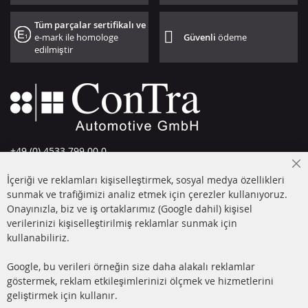
Tüm parçalar sertifikalı ve
e-mark ile homologe
Güvenli
ödeme
edilmiştir
+49 (0) 4533 799 00 0
Pazartesi-Perşembe: 09-17, Cuma 09-16
Cl
İçeriği ve reklamları kişiselleştirmek, sosyal medya özellikleri
Co
info@contra-automotive.de
Ba
sunmak ve trafiğimizi analiz etmek için çerezler kullanıyoruz.
facebook
instagram
Onayınızla, biz ve iş ortaklarımız (Google dahil) kişisel
verilerinizi kişiselleştirilmiş reklamlar sunmak için
HIZLI LİNKLER
MÜŞTERİ
kullanabiliriz.
HİZMETLERİ
DİZEL PARTİKÜL FİLTRESİ
Google, bu verileri örneğin size daha alakalı reklamlar
(DPF)
Hakkımızda
göstermek, reklam etkileşimlerinizi ölçmek ve hizmetlerini
geliştirmek için kullanır.
DİZEL PARTİKÜL FİLTRESİ
Ödeme şekilleri