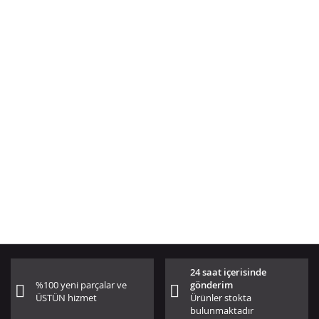
24 saat içerisinde
%100 yeni parçalar ve
gönderim
ÜSTÜN hizmet
Ürünler stokta
bulunmaktadır