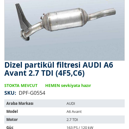
Dizel partikül filtresi AUDI A6
Resim
galerisinin
Avant 2.7 TDI (4F5,C6)
başlangıcına
git
STOKTA MEVCUT
HEMEN sevkiyata hazır
SKU
DPF-G0554
Bu
Araba Markası
AUDI
ürün
Model
A6 Avant
aşağıdaki
araçlara
Motor
2.7 TDI
uyar:
Güç
163 PS / 120 kW