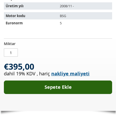
Üretim yılı
2008/11 -
Motor kodu
BSG
Euronorm
5
Dizel
STOKTA
Miktar
partikül
MEVCUT
filtresi
AUDI
€395,00
A6
Avant
dahil 19% KDV
,
hariç
nakliye maliyeti
2.7
TDI
(4F5,C6)
Sepete Ekle