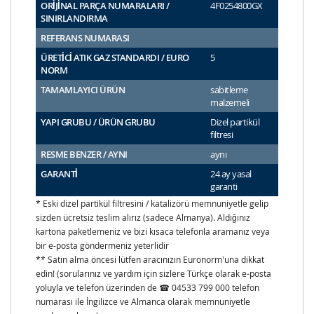
ORİJİNAL PARÇA NUMARALARI /
4F0254800GX
SINIRLANDIRMA
REFERANS NUMARASI
ÜRETİCİ ATIK GAZ STANDARDI / EURO
5
NORM
TAMAMLAYICI ÜRÜN
sabitleme
malzemeli
YAPI GRUBU / ÜRÜN GRUBU
Dizel partikül
filtresi
RESME BENZER / AYNI
aynı
GARANTİ
24 ay yasal
garanti
* Eski dizel partikül filtresini / katalizörü memnuniyetle gelip
sizden ücretsiz teslim alırız (sadece Almanya). Aldığınız
kartona paketlemeniz ve bizi kısaca telefonla aramanız veya
bir e-posta göndermeniz yeterlidir
** Satın alma öncesi lütfen aracınızın Euronorm'una dikkat
edin! (sorularınız ve yardım için sizlere Türkçe olarak e-posta
yoluyla ve telefon üzerinden de ☎ 04533 799 000 telefon
numarası ile İngilizce ve Almanca olarak memnuniyetle