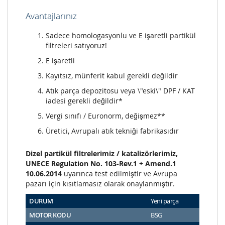
Avantajlarınız
Sadece homologasyonlu ve E işaretli partikül
filtreleri satıyoruz!
E işaretli
Kayıtsız, münferit kabul gerekli değildir
Atık parça depozitosu veya \"eski\" DPF / KAT
iadesi gerekli değildir*
Vergi sınıfı / Euronorm, değişmez**
Üretici, Avrupalı atık tekniği fabrikasıdır
Dizel partikül filtrelerimiz / katalizörlerimiz,
UNECE Regulation No. 103-Rev.1 + Amend.1
10.06.2014
uyarınca test edilmiştir ve Avrupa
pazarı için kısıtlamasız olarak onaylanmıştır.
DURUM
Yeni parça
MOTOR KODU
BSG