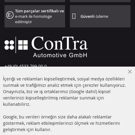
Tüm parçalar sertifikalı ve
e-mark ile homologe
Güvenli
ödeme
edilmiştir
+49 (0) 4533 799 00 0
Pazartesi-Perşembe: 09-17, Cuma 09-16
Cl
İçeriği ve reklamları kişiselleştirmek, sosyal medya özellikleri
Co
info@contra-automotive.de
Ba
sunmak ve trafiğimizi analiz etmek için çerezler kullanıyoruz.
facebook
instagram
Onayınızla, biz ve iş ortaklarımız (Google dahil) kişisel
verilerinizi kişiselleştirilmiş reklamlar sunmak için
HIZLI LİNKLER
MÜŞTERİ
kullanabiliriz.
HİZMETLERİ
DİZEL PARTİKÜL FİLTRESİ
Google, bu verileri örneğin size daha alakalı reklamlar
(DPF)
Hakkımızda
göstermek, reklam etkileşimlerinizi ölçmek ve hizmetlerini
geliştirmek için kullanır.
DİZEL PARTİKÜL FİLTRESİ
Ödeme şekilleri