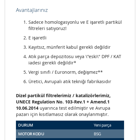
Avantajlarınız
Sadece homologasyonlu ve E işaretli partikül
filtreleri satıyoruz!
E işaretli
Kayıtsız, münferit kabul gerekli değildir
Atık parça depozitosu veya \"eski\" DPF / KAT
iadesi gerekli değildir*
Vergi sınıfı / Euronorm, değişmez**
Üretici, Avrupalı atık tekniği fabrikasıdır
Dizel partikül filtrelerimiz / katalizörlerimiz,
UNECE Regulation No. 103-Rev.1 + Amend.1
10.06.2014
uyarınca test edilmiştir ve Avrupa
pazarı için kısıtlamasız olarak onaylanmıştır.
DURUM
Yeni parça
MOTOR KODU
BSG