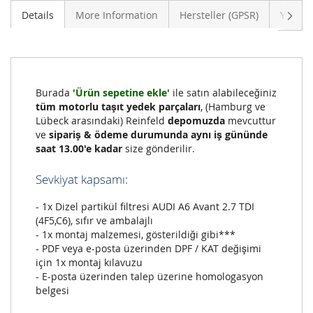
Sonra
Details
More Information
Hersteller (GPSR)
Yoruml
Burada
'Ürün sepetine ekle'
ile satın alabileceğiniz
tüm motorlu taşıt yedek parçaları
, (Hamburg ve
Lübeck arasındaki) Reinfeld
depomuzda
mevcuttur
ve
sipariş & ödeme durumunda aynı iş gününde
saat 13.00'e kadar
size gönderilir.
Sevkiyat kapsamı:
- 1x Dizel partikül filtresi AUDI A6 Avant 2.7 TDI
(4F5,C6), sıfır ve ambalajlı
- 1x montaj malzemesi, gösterildiği gibi***
- PDF veya e-posta üzerinden DPF / KAT değişimi
için 1x montaj kılavuzu
- E-posta üzerinden talep üzerine homologasyon
belgesi