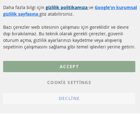
TEMİZLİĞİ
Gönderim ücreti
Daha fazla bilgi için
gizlilik politikamıza
ve
Google'ın kurumsal
KATALİZÖR (KAT)
gizlilik sayfasına
göz atabilirsiniz.
İletişim
SENSÖRLER
Bazı çerezler web sitesinin çalışması için gereklidir ve devre
dışı bırakılamaz. Bu teknik olarak gerekli çerezler, güvenli
SSS
oturum açma, gizlilik ayarlarınızı kaydetme veya alışveriş
sepetinin çalışmasını sağlama gibi temel işlevleri yerine getirir.
Daha fazla link
Veri koruma
ACCEPT
Genel Çalışma Koşulları
COOKIE SETTINGS
Cayma hakkı
bilgilendirmesi
DECLINE
Künye
Çerez ayarları
© 2023 ConTra Automotive GmbH. All Rights Reserved.