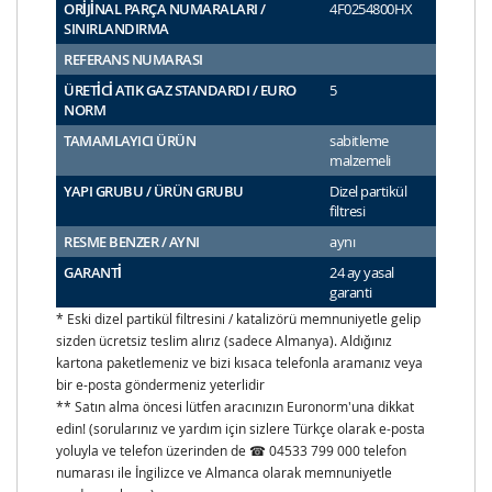
ORİJİNAL PARÇA NUMARALARI /
4F0254800HX
SINIRLANDIRMA
REFERANS NUMARASI
ÜRETİCİ ATIK GAZ STANDARDI / EURO
5
NORM
TAMAMLAYICI ÜRÜN
sabitleme
malzemeli
YAPI GRUBU / ÜRÜN GRUBU
Dizel partikül
filtresi
RESME BENZER / AYNI
aynı
GARANTİ
24 ay yasal
garanti
* Eski dizel partikül filtresini / katalizörü memnuniyetle gelip
sizden ücretsiz teslim alırız (sadece Almanya). Aldığınız
kartona paketlemeniz ve bizi kısaca telefonla aramanız veya
bir e-posta göndermeniz yeterlidir
** Satın alma öncesi lütfen aracınızın Euronorm'una dikkat
edin! (sorularınız ve yardım için sizlere Türkçe olarak e-posta
yoluyla ve telefon üzerinden de ☎ 04533 799 000 telefon
numarası ile İngilizce ve Almanca olarak memnuniyetle