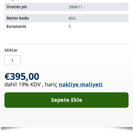
Üretim yılı
2008/11 -
Motor kodu
BSG
Euronorm
5
Dizel
STOKTA
Miktar
partikül
MEVCUT
filtresi
AUDI
€395,00
A6
Avant
dahil 19% KDV
,
hariç
nakliye maliyeti
2.7
TDI
(4F5,C6)
Sepete Ekle