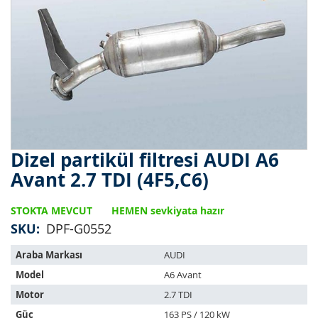
Dizel partikül filtresi AUDI A6
Resim
galerisinin
Avant 2.7 TDI (4F5,C6)
başlangıcına
git
STOKTA MEVCUT
HEMEN sevkiyata hazır
SKU
DPF-G0552
Bu
Araba Markası
AUDI
ürün
Model
A6 Avant
aşağıdaki
araçlara
Motor
2.7 TDI
uyar:
Güç
163 PS / 120 kW