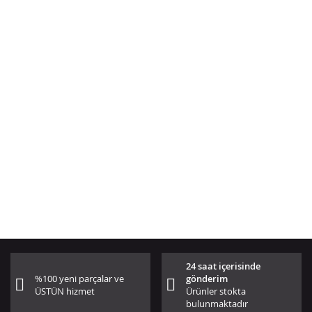
24 saat içerisinde
%100 yeni parçalar ve
gönderim
ÜSTÜN hizmet
Ürünler stokta
bulunmaktadır