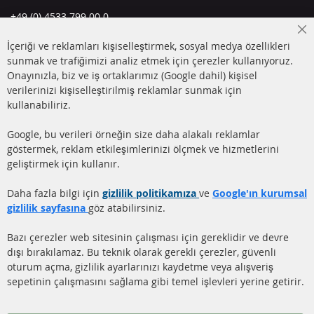
+49 (0) 4533 799 00 0
Pazartesi-Perşembe: 09-17, Cuma 09-16
Cl
İçeriği ve reklamları kişiselleştirmek, sosyal medya özellikleri
Co
info@contra-automotive.de
Ba
sunmak ve trafiğimizi analiz etmek için çerezler kullanıyoruz.
facebook
instagram
Onayınızla, biz ve iş ortaklarımız (Google dahil) kişisel
verilerinizi kişiselleştirilmiş reklamlar sunmak için
HIZLI LİNKLER
MÜŞTERİ
kullanabiliriz.
HİZMETLERİ
DİZEL PARTİKÜL FİLTRESİ
Google, bu verileri örneğin size daha alakalı reklamlar
(DPF)
Hakkımızda
göstermek, reklam etkileşimlerinizi ölçmek ve hizmetlerini
geliştirmek için kullanır.
DİZEL PARTİKÜL FİLTRESİ
Ödeme şekilleri
TEMİZLİĞİ
Gönderim ücreti
Daha fazla bilgi için
gizlilik politikamıza
ve
Google'ın kurumsal
KATALİZÖR (KAT)
gizlilik sayfasına
göz atabilirsiniz.
İletişim
SENSÖRLER
Bazı çerezler web sitesinin çalışması için gereklidir ve devre
dışı bırakılamaz. Bu teknik olarak gerekli çerezler, güvenli
SSS
oturum açma, gizlilik ayarlarınızı kaydetme veya alışveriş
sepetinin çalışmasını sağlama gibi temel işlevleri yerine getirir.
Daha fazla link