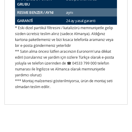
GRUBU
RESME BENZER / AYNI
aynı
GARANTİ
24 ay yasal garanti
* Eski dizel partikül filtresini / katalizörü memnuniyetle gelip
sizden ücretsiz teslim alırız (sadece Almanya). Aldığınız
kartona paketlemeniz ve bizi kısaca telefonla aramanız veya
bir e-posta göndermeniz yeterlidir
** Satın alma öncesi lütfen aracınızın Euronorm'una dikkat
edin! (sorularınız ve yardım için sizlere Türkçe olarak e-posta
yoluyla ve telefon üzerinden de ☎ 04533 799 000 telefon
numarası ile İngilizce ve Almanca olarak memnuniyetle
yardımcı oluruz)
*** Montaj malzemesi gösterilmiyorsa, ürün de montaj seti
olmadan teslim edilir.