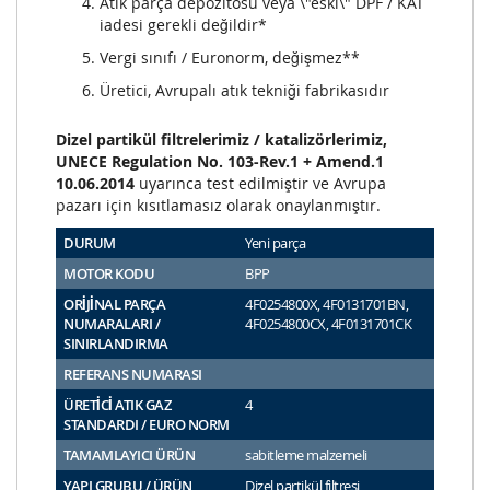
Atık parça depozitosu veya \"eski\" DPF / KAT
iadesi gerekli değildir*
Vergi sınıfı / Euronorm, değişmez**
Üretici, Avrupalı atık tekniği fabrikasıdır
Dizel partikül filtrelerimiz / katalizörlerimiz,
UNECE Regulation No. 103-Rev.1 + Amend.1
10.06.2014
uyarınca test edilmiştir ve Avrupa
pazarı için kısıtlamasız olarak onaylanmıştır.
DURUM
Yeni parça
MOTOR KODU
BPP
ORİJİNAL PARÇA
4F0254800X, 4F0131701BN,
NUMARALARI /
4F0254800CX, 4F0131701CK
SINIRLANDIRMA
REFERANS NUMARASI
ÜRETİCİ ATIK GAZ
4
STANDARDI / EURO NORM
TAMAMLAYICI ÜRÜN
sabitleme malzemeli
YAPI GRUBU / ÜRÜN
Dizel partikül filtresi