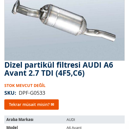
Dizel partikül filtresi AUDI A6
Resim
galerisinin
Avant 2.7 TDI (4F5,C6)
başlangıcına
git
STOK MEVCUT DEĞIL
SKU
DPF-G0533
Tekrar müsait misin? ✉
Bu
Araba Markası
AUDI
ürün
Model
A6 Avant