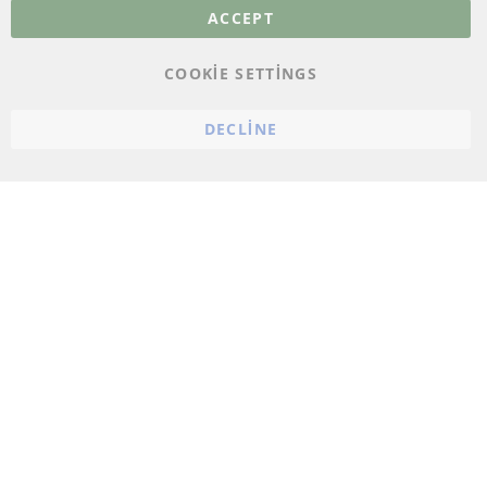
Veri koruma
ACCEPT
Genel Çalışma Koşulları
COOKIE SETTINGS
Cayma hakkı
bilgilendirmesi
DECLINE
Künye
Çerez ayarları
© 2023 ConTra Automotive GmbH. All Rights Reserved.