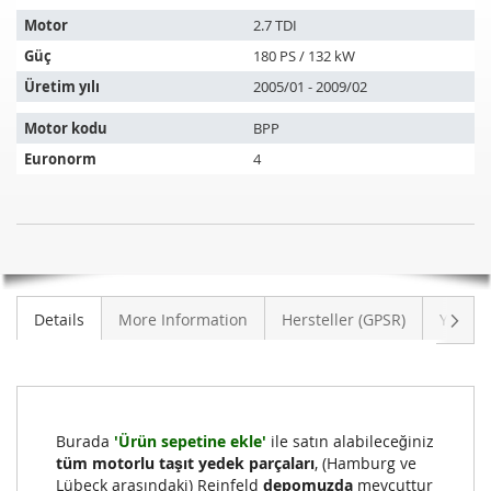
aşağıdaki
araçlara
Motor
2.7 TDI
uyar:
Güç
180 PS / 132 kW
Üretim yılı
2005/01 - 2009/02
Motor kodu
BPP
Euronorm
4
Dizel
STOK
partikül
MEVCUT
filtresi
DEĞIL
AUDI
Sonra
Details
More Information
Hersteller (GPSR)
Yoruml
A6
Avant
2.7
TDI
(4F5,C6)
Burada
'Ürün sepetine ekle'
ile satın alabileceğiniz
tüm motorlu taşıt yedek parçaları
, (Hamburg ve
Lübeck arasındaki) Reinfeld
depomuzda
mevcuttur