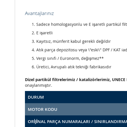
Avantajlarınız
Sadece homologasyonlu ve E işaretli partikül filt
E işaretli
Kayıtsız, münferit kabul gerekli değildir
Atık parça depozitosu veya \"eski\" DPF / KAT iad
Vergi sınıfı / Euronorm, değişmez**
Üretici, Avrupalı atık tekniği fabrikasıdır
Dizel partikül filtrelerimiz / katalizörlerimiz, UNE
onaylanmıştır.
DURUM
MOTOR KODU
ORİJİNAL PARÇA NUMARALARI / SINIRLANDIRM