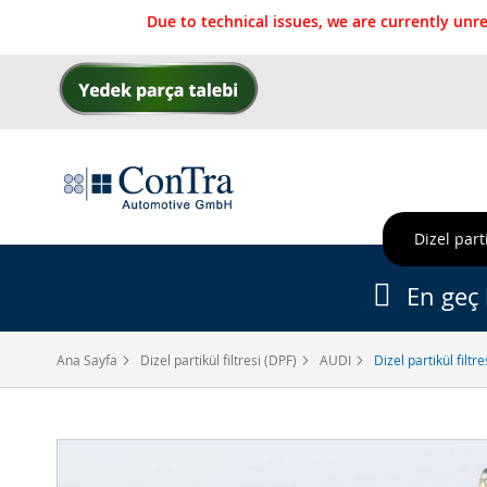
Due to technical issues, we are currently un
İçeriğe
geç
Dizel parti
En geç 
Ana Sayfa
Dizel partikül filtresi (DPF)
AUDI
Dizel partikül filt
Resim
galerisinin