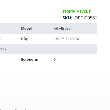
STOKTA MEVCUT
SKU
DPF-G0581
Model
A6 Allroad
DI
Güç
163 PS / 120 kW
11 -
Euronorm
5