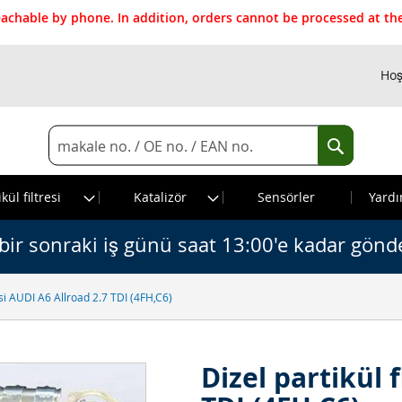
reachable by phone. In addition, orders cannot be processed at 
Hoş
Search
Search
kül filtresi
Katalizör
Sensörler
Yardı
bir sonraki iş günü saat 13:00'e kadar gönde
resi AUDI A6 Allroad 2.7 TDI (4FH,C6)
Dizel partikül 