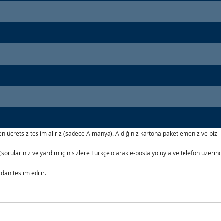
izden ücretsiz teslim alırız (sadece Almanya). Aldığınız kartona paketlemeniz ve b
(sorularınız ve yardım için sizlere Türkçe olarak e-posta yoluyla ve telefon üzer
an teslim edilir.