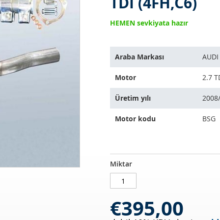
TDI (4FH,C6)
HEMEN sevkiyata hazır
Bu
Araba Markası
AUDI
ürün
aşağıdaki
Motor
2.7 T
araçlara
uyar:
Üretim yılı
2008/
Motor kodu
BSG
Dizel
STOKTA
Miktar
partikül
MEVCUT
filtresi
AUDI
€395,00
A6
Allroad