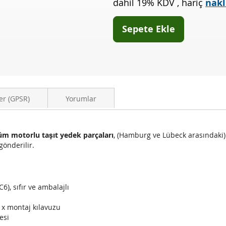
dahil 19% KDV
,
hariç
nakl
2.7
TDI
(4FH,C6)
Sepete Ekle
er (GPSR)
Yorumlar
üm motorlu taşıt yedek parçaları
, (Hamburg ve Lübeck arasındaki
gönderilir.
C6), sıfır ve ambalajlı
1x montaj kılavuzu
esi