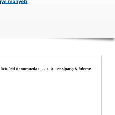
iye maliyeti
) Reinfeld
depomuzda
mevcuttur ve
sipariş & ödeme