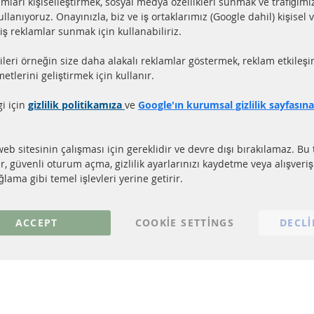
lamları kişiselleştirmek, sosyal medya özellikleri sunmak ve trafiğimi
ullanıyoruz. Onayınızla, biz ve iş ortaklarımız (Google dahil) kişisel v
miş reklamlar sunmak için kullanabiliriz.
aat içerisinde gönderim
Tüm parçalar sertifikalı
ileri örneğin size daha alakalı reklamlar göstermek, reklam etkileşi
ler stokta bulunmaktadır
e-mark ile homologe edi
etlerini geliştirmek için kullanır.
gi için
gizlilik politikamıza
ve
Google'ın kurumsal gizlilik sayfasın
LI LİNKLER
MÜŞTERİ HİZM
EL PARTİKÜL FİLTRESİ (DPF)
Hakkımızda
web sitesinin çalışması için gereklidir ve devre dışı bırakılamaz. Bu 
EL PARTİKÜL FİLTRESİ TEMİZLİĞİ
Ödeme şekilleri
er, güvenli oturum açma, gizlilik ayarlarınızı kaydetme veya alışveri
TALİZÖR (KAT)
Gönderim ücreti
lama gibi temel işlevleri yerine getirir.
NSÖRLER
İletişim
S
ACCEPT
COOKIE SETTINGS
DECLI
© 2023 ConTra Automotive GmbH. All Rights Reserved.