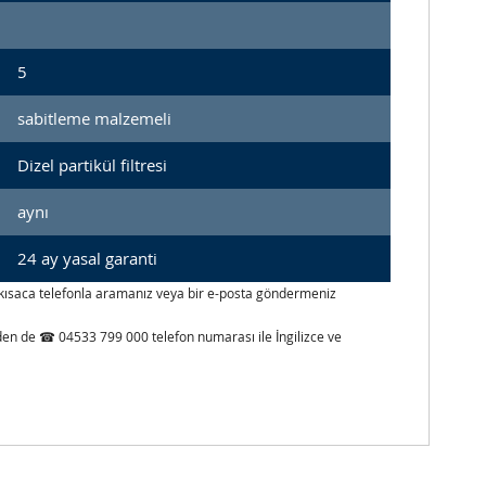
5
sabitleme malzemeli
Dizel partikül filtresi
aynı
24 ay yasal garanti
izi kısaca telefonla aramanız veya bir e-posta göndermeniz
inden de ☎ 04533 799 000 telefon numarası ile İngilizce ve