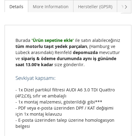
Sonra
Details
More Information
Hersteller (GPSR)
Yoruml
Burada
'Ürün sepetine ekle'
ile satın alabileceğiniz
tüm motorlu taşıt yedek parçaları
, (Hamburg ve
Lübeck arasındaki) Reinfeld
depomuzda
mevcuttur
ve
sipariş & ödeme durumunda aynı iş gününde
saat 13.00'e kadar
size gönderilir.
Sevkiyat kapsamı:
- 1x Dizel partikül filtresi AUDI A6 3.0 TDI Quattro
(4F2,C6), sıfır ve ambalajlı
- 1x montaj malzemesi, gösterildiği gibi***
- PDF veya e-posta üzerinden DPF / KAT değişimi
için 1x montaj kılavuzu
- E-posta üzerinden talep üzerine homologasyon
belgesi