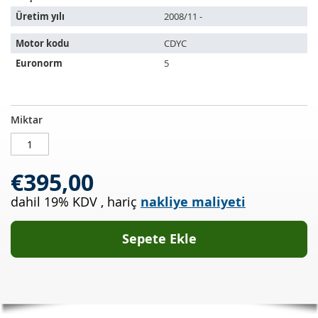
Üretim yılı
2008/11 -
Motor kodu
CDYC
Euronorm
5
Dizel
STOKTA
Miktar
partikül
MEVCUT
filtresi
AUDI
€395,00
A6
3.0
dahil 19% KDV
,
hariç
nakliye maliyeti
TDI
Quattro
(4F2,C6)
Sepete Ekle