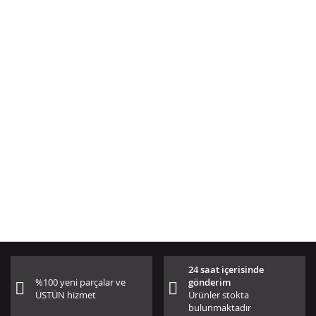
24 saat içerisinde
%100 yeni parçalar ve
gönderim
ÜSTÜN hizmet
Ürünler stokta
bulunmaktadır