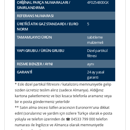
ORİJİNAL PARÇA NUMARALARI /
4F0254800GX
SINIRLANDIRMA
REFERANS NUMARASI
ÜRETİCİ ATIK GAZ STANDARDI / EURO
5
NORM
TAMAMLAYICI ÜRÜN
sabitleme
malzemeli
YAPI GRUBU / ÜRÜN GRUBU
Dizel partikül
filtresi
RESME BENZER / AYNI
aynı
GARANTİ
24 ay yasal
garanti
* Eski dizel partikül filtresini / katalizörü memnuniyetle gelip
sizden ücretsiz teslim alırız (sadece Almanya). Aldığınız
kartona paketlemeniz ve bizi kısaca telefonla aramanız veya
bir e-posta göndermeniz yeterlidir
** Satın alma öncesi lütfen aracınızın Euronorm'una dikkat
edin! (sorularınız ve yardım için sizlere Türkçe olarak e-posta
yoluyla ve telefon üzerinden de ☎ 04533 799 000 telefon
numarası ile İngilizce ve Almanca olarak memnuniyetle