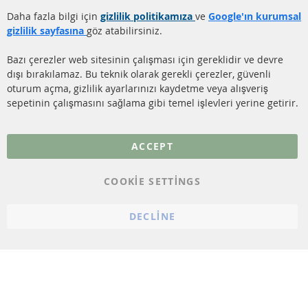
TEMİZLİĞİ
Gönderim ücreti
Daha fazla bilgi için
gizlilik politikamıza
ve
Google'ın kurumsal
KATALİZÖR (KAT)
gizlilik sayfasına
göz atabilirsiniz.
İletişim
SENSÖRLER
Bazı çerezler web sitesinin çalışması için gereklidir ve devre
dışı bırakılamaz. Bu teknik olarak gerekli çerezler, güvenli
SSS
oturum açma, gizlilik ayarlarınızı kaydetme veya alışveriş
sepetinin çalışmasını sağlama gibi temel işlevleri yerine getirir.
Daha fazla link
Veri koruma
ACCEPT
Genel Çalışma Koşulları
COOKIE SETTINGS
Cayma hakkı
bilgilendirmesi
DECLINE
Künye
Çerez ayarları
© 2023 ConTra Automotive GmbH. All Rights Reserved.