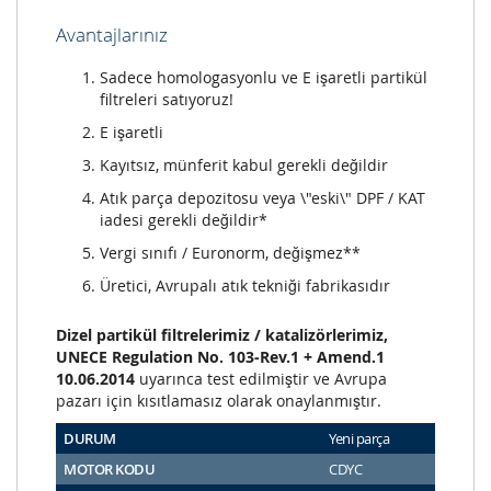
Avantajlarınız
Sadece homologasyonlu ve E işaretli partikül
filtreleri satıyoruz!
E işaretli
Kayıtsız, münferit kabul gerekli değildir
Atık parça depozitosu veya \"eski\" DPF / KAT
iadesi gerekli değildir*
Vergi sınıfı / Euronorm, değişmez**
Üretici, Avrupalı atık tekniği fabrikasıdır
Dizel partikül filtrelerimiz / katalizörlerimiz,
UNECE Regulation No. 103-Rev.1 + Amend.1
10.06.2014
uyarınca test edilmiştir ve Avrupa
pazarı için kısıtlamasız olarak onaylanmıştır.
DURUM
Yeni parça
MOTOR KODU
CDYC