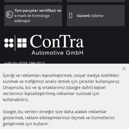
Tüm parçalar sertifikalı ve
e-mark ile homologe
Güvenli
ödeme
edilmiştir
+49 (0) 4533 799 00 0
Pazartesi-Perşembe: 09-17, Cuma 09-16
Cl
İçeriği ve reklamları kişiselleştirmek, sosyal medya özellikleri
Co
info@contra-automotive.de
Ba
sunmak ve trafiğimizi analiz etmek için çerezler kullanıyoruz.
facebook
instagram
Onayınızla, biz ve iş ortaklarımız (Google dahil) kişisel
verilerinizi kişiselleştirilmiş reklamlar sunmak için
HIZLI LİNKLER
MÜŞTERİ
kullanabiliriz.
HİZMETLERİ
DİZEL PARTİKÜL FİLTRESİ
Google, bu verileri örneğin size daha alakalı reklamlar
(DPF)
Hakkımızda
göstermek, reklam etkileşimlerinizi ölçmek ve hizmetlerini
geliştirmek için kullanır.
DİZEL PARTİKÜL FİLTRESİ
Ödeme şekilleri