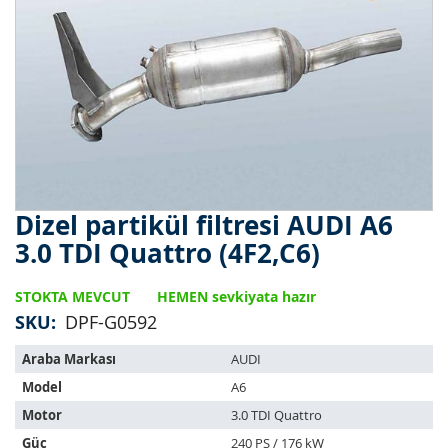
Dizel partikül filtresi AUDI A6
Resim
galerisinin
3.0 TDI Quattro (4F2,C6)
başlangıcına
git
STOKTA MEVCUT
HEMEN sevkiyata hazır
SKU
DPF-G0592
Bu
Araba Markası
AUDI
ürün
Model
A6
aşağıdaki
araçlara
Motor
3.0 TDI Quattro
uyar:
Güç
240 PS / 176 kW