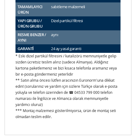
TAMAMLAYICI
sabitleme malzemeli
ÜRÜN
YAPI GRUBU /
Dizel partikül filtresi
ÜRÜN GRUBU
RESME BENZER /
aynı
AYNI
GARANTİ
24 ay yasal garanti
* Eski dizel partikül filtresini / katalizörü memnuniyetle gelip
sizden ücretsiz teslim alırız (sadece Almanya). Aldığınız
kartona paketlemeniz ve bizi kısaca telefonla aramanız veya
bir e-posta göndermeniz yeterlidir
** Satın alma öncesi lütfen aracınızın Euronorm'una dikkat
edin! (sorularınız ve yardım için sizlere Türkçe olarak e-posta
yoluyla ve telefon üzerinden de ☎ 04533 799 000 telefon
numarası ile İngilizce ve Almanca olarak memnuniyetle
yardımcı oluruz)
*** Montaj malzemesi gösterilmiyorsa, ürün de montaj seti
olmadan teslim edilir.