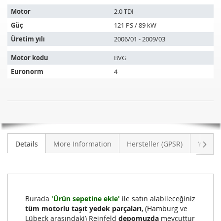
aşağıdaki
araçlara
Motor
2.0 TDI
uyar:
Güç
121 PS / 89 kW
Üretim yılı
2006/01 - 2009/03
Motor kodu
BVG
Euronorm
4
Dizel
STOK
partikül
MEVCUT
filtresi
DEĞIL
AUDI
Sonra
Details
More Information
Hersteller (GPSR)
Yoruml
A6
2.0
TDI
(4F2,C6)
Burada
'Ürün sepetine ekle'
ile satın alabileceğiniz
tüm motorlu taşıt yedek parçaları
, (Hamburg ve
Lübeck arasındaki) Reinfeld
depomuzda
mevcuttur