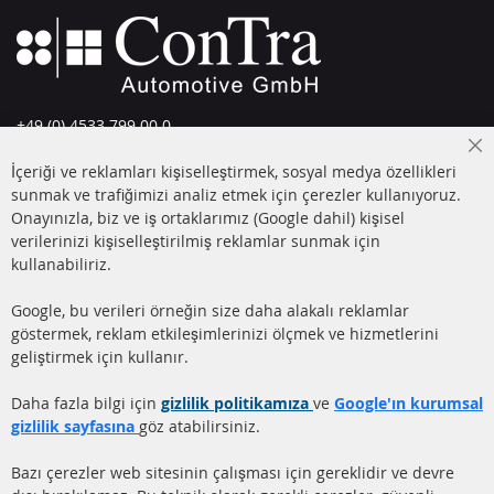
+49 (0) 4533 799 00 0
Pazartesi-Perşembe: 09-17, Cuma 09-16
Cl
İçeriği ve reklamları kişiselleştirmek, sosyal medya özellikleri
Co
info@contra-automotive.de
Ba
sunmak ve trafiğimizi analiz etmek için çerezler kullanıyoruz.
facebook
instagram
Onayınızla, biz ve iş ortaklarımız (Google dahil) kişisel
verilerinizi kişiselleştirilmiş reklamlar sunmak için
HIZLI LİNKLER
MÜŞTERİ
kullanabiliriz.
HİZMETLERİ
DİZEL PARTİKÜL FİLTRESİ
Google, bu verileri örneğin size daha alakalı reklamlar
(DPF)
Hakkımızda
göstermek, reklam etkileşimlerinizi ölçmek ve hizmetlerini
geliştirmek için kullanır.
DİZEL PARTİKÜL FİLTRESİ
Ödeme şekilleri
TEMİZLİĞİ
Gönderim ücreti
Daha fazla bilgi için
gizlilik politikamıza
ve
Google'ın kurumsal
KATALİZÖR (KAT)
gizlilik sayfasına
göz atabilirsiniz.
İletişim
SENSÖRLER
Bazı çerezler web sitesinin çalışması için gereklidir ve devre