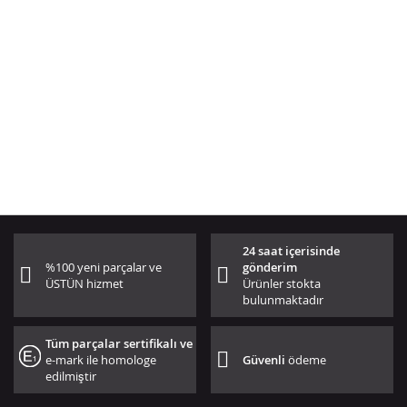
24 saat içerisinde
%100 yeni parçalar ve
gönderim
ÜSTÜN hizmet
Ürünler stokta
bulunmaktadır
Tüm parçalar sertifikalı ve
e-mark ile homologe
Güvenli
ödeme
edilmiştir