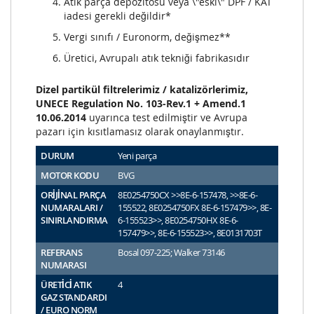
Atık parça depozitosu veya \"eski\" DPF / KAT
iadesi gerekli değildir*
Vergi sınıfı / Euronorm, değişmez**
Üretici, Avrupalı atık tekniği fabrikasıdır
Dizel partikül filtrelerimiz / katalizörlerimiz,
UNECE Regulation No. 103-Rev.1 + Amend.1
10.06.2014
uyarınca test edilmiştir ve Avrupa
pazarı için kısıtlamasız olarak onaylanmıştır.
DURUM
Yeni parça
MOTOR KODU
BVG
ORİJİNAL PARÇA
8E0254750CX >>8E-6-157478, >>8E-6-
NUMARALARI /
155522, 8E0254750FX 8E-6-157479>>, 8E-
SINIRLANDIRMA
6-155523>>, 8E0254750HX 8E-6-
157479>>, 8E-6-155523>>, 8E0131703T
REFERANS
Bosal 097-225; Walker 73146
NUMARASI
ÜRETİCİ ATIK
4
GAZ STANDARDI
/ EURO NORM