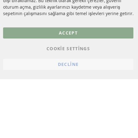
dışı bırakılamaz. Bu teknik olarak gerekli çerezler, güvenli
SSS
oturum açma, gizlilik ayarlarınızı kaydetme veya alışveriş
sepetinin çalışmasını sağlama gibi temel işlevleri yerine getirir.
Daha fazla link
Veri koruma
ACCEPT
Genel Çalışma Koşulları
COOKIE SETTINGS
Cayma hakkı
bilgilendirmesi
DECLINE
Künye
Çerez ayarları
© 2023 ConTra Automotive GmbH. All Rights Reserved.