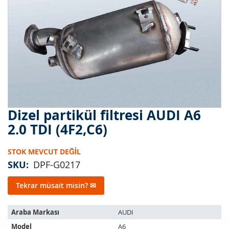
Dizel partikül filtresi AUDI A6
Resim
galerisinin
2.0 TDI (4F2,C6)
başlangıcına
git
STOK MEVCUT DEĞIL
SKU
DPF-G0217
Tekrar müsait misin? ✉
Bu
Araba Markası
AUDI
ürün
Model
A6