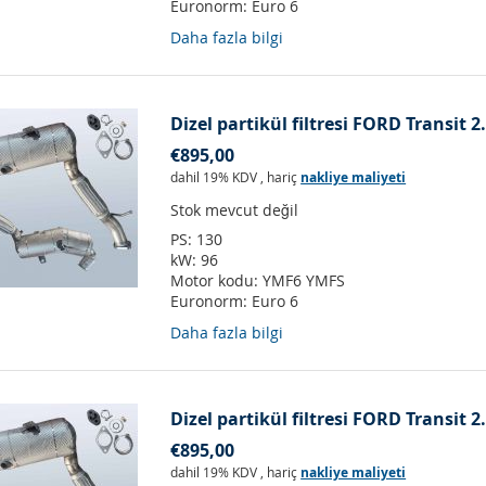
Euronorm:
Euro 6
Daha fazla bilgi
Dizel partikül filtresi FORD Transit 
€895,00
dahil 19% KDV
,
hariç
nakliye maliyeti
Stok mevcut değil
PS:
130
kW:
96
Motor kodu:
YMF6 YMFS
Euronorm:
Euro 6
Daha fazla bilgi
Dizel partikül filtresi FORD Transit 
€895,00
dahil 19% KDV
,
hariç
nakliye maliyeti