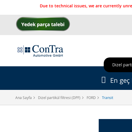
Due to technical issues, we are currently un
İçeriğe
geç
Dizel parti
En geç 
Ana Sayfa
Dizel partikül filtresi (DPF)
FORD
Transit