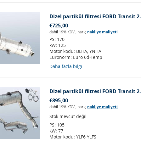
Dizel partikül filtresi FORD Transit 
€725,00
dahil 19% KDV
,
hariç
nakliye maliyeti
PS:
170
kW:
125
Motor kodu:
BLHA, YNHA
Euronorm:
Euro 6d-Temp
Daha fazla bilgi
Dizel partikül filtresi FORD Transit 
€895,00
dahil 19% KDV
,
hariç
nakliye maliyeti
Stok mevcut değil
PS:
105
kW:
77
Motor kodu:
YLF6 YLFS