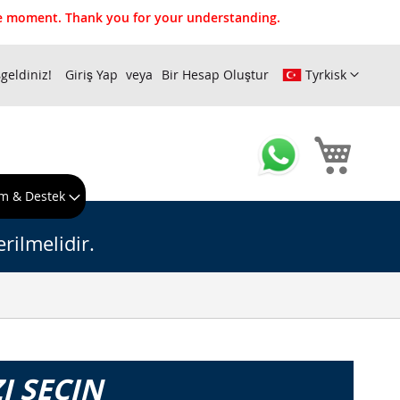
the moment. Thank you for your understanding.
geldiniz!
Giriş Yap
Bir Hesap Oluştur
Tyrkisk
Sepeti
m & Destek
rilmelidir.
I SEÇIN