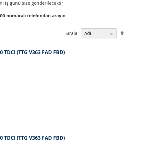
nı iş günü size gönderilecektir
000 numaralı telefondan arayın.
Büyükt
Sırala
Küçüğe
Sıralam
Ayarla
2.0 TDCI (TTG V363 FAD FBD)
2.0 TDCI (TTG V363 FAD FBD)