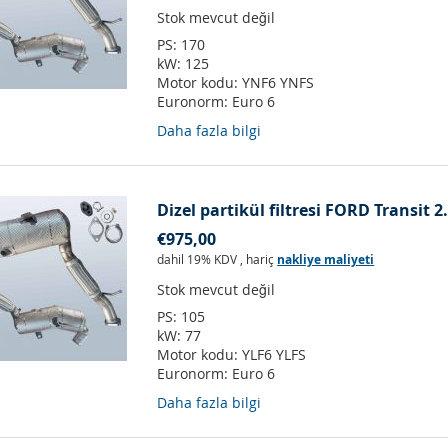
Stok mevcut değil
PS:
170
kW:
125
Motor kodu:
YNF6 YNFS
Euronorm:
Euro 6
Daha fazla bilgi
Dizel partikül filtresi FORD Transit 
€975,00
dahil 19% KDV
,
hariç
nakliye maliyeti
Stok mevcut değil
PS:
105
kW:
77
Motor kodu:
YLF6 YLFS
Euronorm:
Euro 6
Daha fazla bilgi