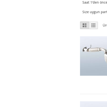
Saat 1'den önce
Size uygun part
Listeleme
Liste
Izgara
Ür
Şekli