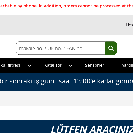
reachable by phone. In addition, orders cannot be processed at 
Hoş
Search
Search
kül filtresi
Katalizör
Sensörler
Yardı
bir sonraki iş günü saat 13:00'e kadar gönde
LÜTFEN ARACINIZ