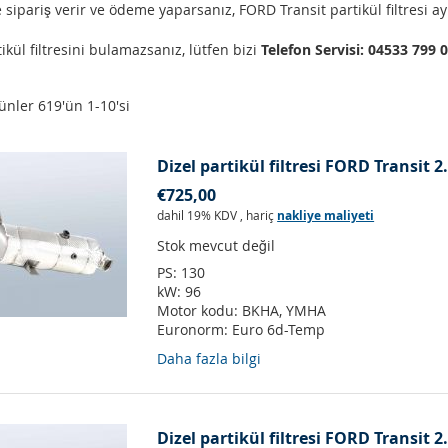
 sipariş verir ve ödeme yaparsanız, FORD Transit partikül filtresi ay
ikül filtresini bulamazsanız, lütfen bizi
Telefon Servisi: 04533 799 
ünler
619
'ün
1
-
10
'si
Dizel partikül filtresi FORD Transit 
€725,00
dahil 19% KDV
,
hariç
nakliye maliyeti
Stok mevcut değil
PS:
130
kW:
96
Motor kodu:
BKHA, YMHA
Euronorm:
Euro 6d-Temp
Daha fazla bilgi
Dizel partikül filtresi FORD Transit 