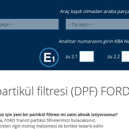
Araç kaydı olmadan araba parçal
Anahtar numarasını girin KBA No. 
zu 2.1
zu 2.2
partikül filtresi (DPF) FOR
ız için yeni bir partikül filtresi mi satın almak istiyorsunuz?
, FORD Transit partikül filtrelerimizi bulacaksınız.
treleri ilgili montaj malzemesi ile birlikte tedarik edilir.