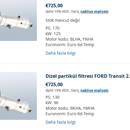
€725,00
dahil 19% KDV
,
hariç
nakliye maliyeti
Stok mevcut değil
PS:
170
kW:
125
Motor kodu:
BLHA, YNHA
Euronorm:
Euro 6d-Temp
Daha fazla bilgi
Dizel partikül filtresi FORD Transit 
€725,00
dahil 19% KDV
,
hariç
nakliye maliyeti
PS:
130
kW:
96
Motor kodu:
BKHA, YMHA
Euronorm:
Euro 6d-Temp
Daha fazla bilgi