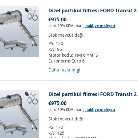
Dizel partikül filtresi FORD Transit 
€975,00
dahil 19% KDV
,
hariç
nakliye maliyeti
Stok mevcut değil
PS:
130
kW:
96
Motor kodu:
YMF6 YMFS
Euronorm:
Euro 6
Daha fazla bilgi
Dizel partikül filtresi FORD Transit 
€975,00
dahil 19% KDV
,
hariç
nakliye maliyeti
Stok mevcut değil
PS:
170
kW:
125