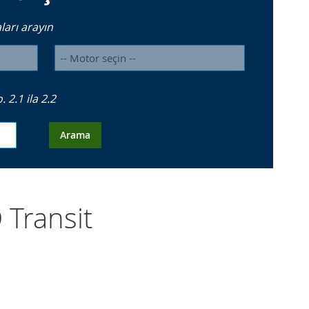
arı arayın
2.1 ila 2.2
Arama
D Transit