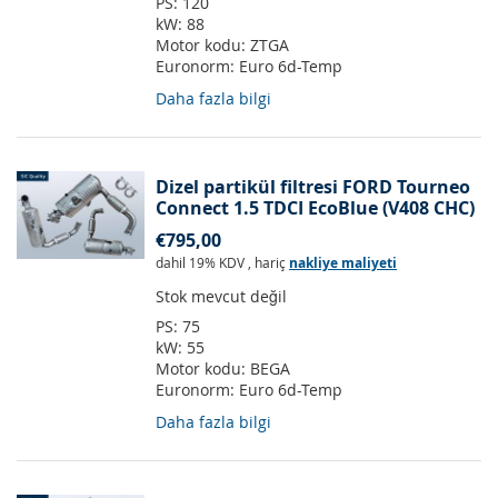
PS:
120
kW:
88
Motor kodu:
ZTGA
Euronorm:
Euro 6d-Temp
Daha fazla bilgi
Dizel partikül filtresi FORD Tourneo
Connect 1.5 TDCI EcoBlue (V408 CHC)
€795,00
dahil 19% KDV
,
hariç
nakliye maliyeti
Stok mevcut değil
PS:
75
kW:
55
Motor kodu:
BEGA
Euronorm:
Euro 6d-Temp
Daha fazla bilgi