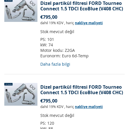
Dizel partikül filtresi FORD Tourneo
Connect 1.5 TDCI EcoBlue (V408 CHC)
€795,00
dahil 19% KDV
,
hariç
nakliye maliyeti
Stok mevcut değil
PS:
101
kW:
74
Motor kodu:
Z2GA
Euronorm:
Euro 6d-Temp
Daha fazla bilgi
Dizel partikül filtresi FORD Tourneo
Connect 1.5 TDCI EcoBlue (V408 CHC)
€795,00
dahil 19% KDV
,
hariç
nakliye maliyeti
Stok mevcut değil
PS:
120
kW:
88