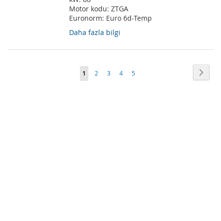
Motor kodu:
ZTGA
Euronorm:
Euro 6d-Temp
Daha fazla bilgi
Sayfa
Sayfa
Sonra
Şu
Sayfa
Sayfa
Sayfa
Sayfa
1
2
3
4
5
anda
okuma
sayfasındasınız