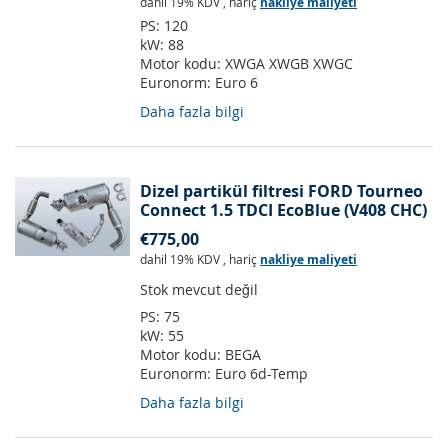
dahil 19% KDV
,
hariç
nakliye maliyeti
PS:
120
kW:
88
Motor kodu:
XWGA XWGB XWGC
Euronorm:
Euro 6
Daha fazla bilgi
Dizel partikül filtresi FORD Tourneo
Connect 1.5 TDCI EcoBlue (V408 CHC)
€775,00
dahil 19% KDV
,
hariç
nakliye maliyeti
Stok mevcut değil
PS:
75
kW:
55
Motor kodu:
BEGA
Euronorm:
Euro 6d-Temp
Daha fazla bilgi