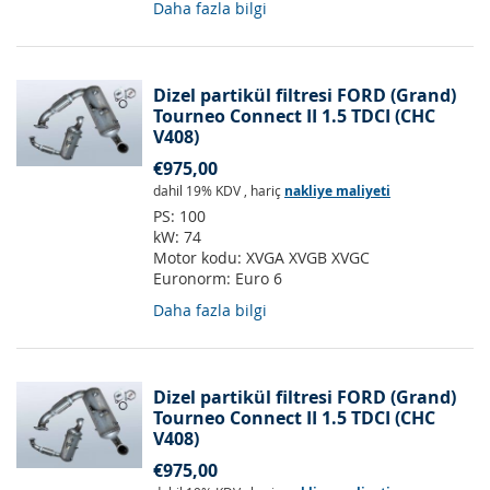
Daha fazla bilgi
Dizel partikül filtresi FORD (Grand)
Tourneo Connect II 1.5 TDCI (CHC
V408)
€975,00
dahil 19% KDV
,
hariç
nakliye maliyeti
PS:
100
kW:
74
Motor kodu:
XVGA XVGB XVGC
Euronorm:
Euro 6
Daha fazla bilgi
Dizel partikül filtresi FORD (Grand)
Tourneo Connect II 1.5 TDCI (CHC
V408)
€975,00