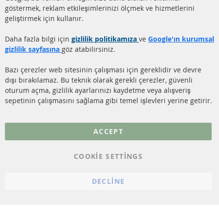
(DPF)
Hakkımızda
göstermek, reklam etkileşimlerinizi ölçmek ve hizmetlerini
geliştirmek için kullanır.
DİZEL PARTİKÜL FİLTRESİ
Ödeme şekilleri
TEMİZLİĞİ
Gönderim ücreti
Daha fazla bilgi için
gizlilik politikamıza
ve
Google'ın kurumsal
KATALİZÖR (KAT)
gizlilik sayfasına
göz atabilirsiniz.
İletişim
SENSÖRLER
Bazı çerezler web sitesinin çalışması için gereklidir ve devre
dışı bırakılamaz. Bu teknik olarak gerekli çerezler, güvenli
SSS
oturum açma, gizlilik ayarlarınızı kaydetme veya alışveriş
sepetinin çalışmasını sağlama gibi temel işlevleri yerine getirir.
Daha fazla link
Veri koruma
ACCEPT
Genel Çalışma Koşulları
COOKIE SETTINGS
Cayma hakkı
bilgilendirmesi
DECLINE
Künye
Çerez ayarları