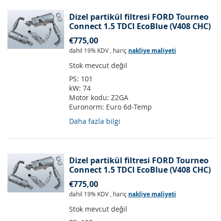
Dizel partikül filtresi FORD Tourneo
Connect 1.5 TDCI EcoBlue (V408 CHC)
€775,00
dahil 19% KDV
,
hariç
nakliye maliyeti
Stok mevcut değil
PS:
101
kW:
74
Motor kodu:
Z2GA
Euronorm:
Euro 6d-Temp
Daha fazla bilgi
Dizel partikül filtresi FORD Tourneo
Connect 1.5 TDCI EcoBlue (V408 CHC)
€775,00
dahil 19% KDV
,
hariç
nakliye maliyeti
Stok mevcut değil