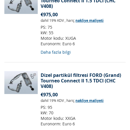
Tourneo Connect II 1.5 TDCI (CHC
V408)
€975,00
dahil 19% KDV
,
hariç
nakliye maliyeti
PS:
75
kW:
55
Motor kodu:
XUGA
Euronorm:
Euro 6
Daha fazla bilgi
Dizel partikül filtresi FORD (Grand)
Tourneo Connect II 1.5 TDCI (CHC
V408)
€975,00
dahil 19% KDV
,
hariç
nakliye maliyeti
PS:
95
kW:
70
Motor kodu:
XXGA
Euronorm:
Euro 6