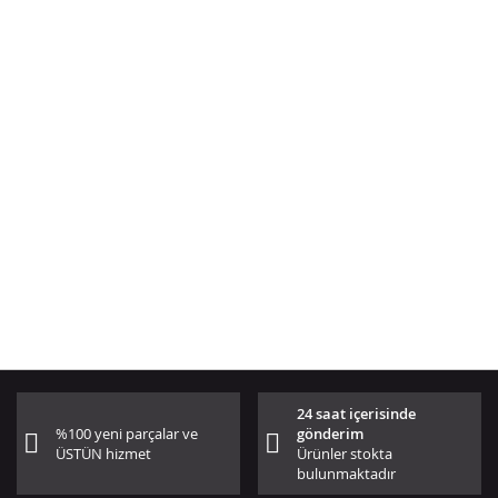
24 saat içerisinde
%100 yeni parçalar ve
gönderim
ÜSTÜN hizmet
Ürünler stokta
bulunmaktadır