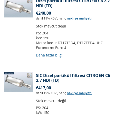
Dizel partikül filtresi CITROEN C6 2.7
HDI (TD)
€240,00
dahil 19% KDV
,
hariç
nakliye maliyeti
Stok mevcut değil
PS:
204
kW:
150
Motor kodu:
DT17TED4, DT17TED4 UHZ
Euronorm:
Euro 4
Daha fazla bilgi
SIC Dizel partikül filtresi CITROEN C6
2.7 HDI (TD)
€417,00
dahil 19% KDV
,
hariç
nakliye maliyeti
Stok mevcut değil
PS:
204
kW:
150