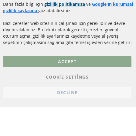
Gönderim ücreti
Daha fazla bilgi için
gizlilik politikamıza
ve
Google'ın kurumsal
KATALİZÖR (KAT)
gizlilik sayfasına
göz atabilirsiniz.
İletişim
SENSÖRLER
Bazı çerezler web sitesinin çalışması için gereklidir ve devre
dışı bırakılamaz. Bu teknik olarak gerekli çerezler, güvenli
SSS
oturum açma, gizlilik ayarlarınızı kaydetme veya alışveriş
sepetinin çalışmasını sağlama gibi temel işlevleri yerine getirir.
Daha fazla link
Veri koruma
ACCEPT
Genel Çalışma Koşulları
COOKIE SETTINGS
Cayma hakkı
bilgilendirmesi
DECLINE
Künye
Çerez ayarları
© 2023 ConTra Automotive GmbH. All Rights Reserved.