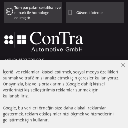
Tüm parçalar sertifikalı ve
e-mark ile homologe
Güvenli
ödeme
edilmiştir
+49 (0) 4533 799 00 0
Pazartesi-Perşembe: 09-17, Cuma 09-16
Cl
İçeriği ve reklamları kişiselleştirmek, sosyal medya özellikleri
Co
info@contra-automotive.de
Ba
sunmak ve trafiğimizi analiz etmek için çerezler kullanıyoruz.
facebook
instagram
Onayınızla, biz ve iş ortaklarımız (Google dahil) kişisel
verilerinizi kişiselleştirilmiş reklamlar sunmak için
HIZLI LİNKLER
MÜŞTERİ
kullanabiliriz.
HİZMETLERİ
DİZEL PARTİKÜL FİLTRESİ
Google, bu verileri örneğin size daha alakalı reklamlar
(DPF)
Hakkımızda
göstermek, reklam etkileşimlerinizi ölçmek ve hizmetlerini
geliştirmek için kullanır.
DİZEL PARTİKÜL FİLTRESİ
Ödeme şekilleri
TEMİZLİĞİ